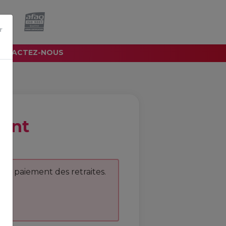
e.
r
NTACTEZ-NOUS
ient
 le paiement des retraites.