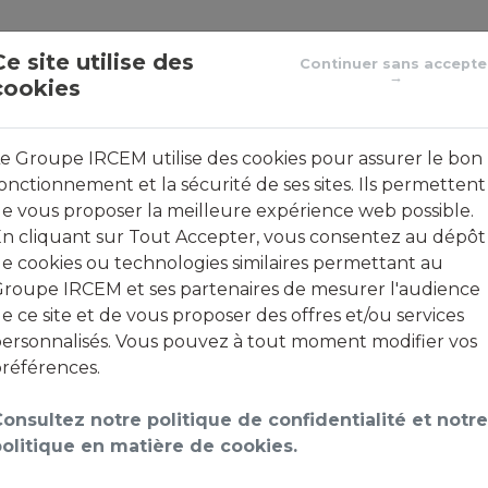
Le groupe de protection sociale des emplois de la famill
Ce site utilise des
Continuer sans accepte
→
cookies
ACTUALITÉS
FOIRE AUX QUESTIONS
CO
e Groupe IRCEM utilise des cookies pour assurer le bon
onctionnement et la sécurité de ses sites. Ils permettent
e vous proposer la meilleure expérience web possible.
n cliquant sur Tout Accepter, vous consentez au dépôt
nvenue sur votre espace cl
e cookies ou technologies similaires permettant au
roupe IRCEM et ses partenaires de mesurer l'audience
e ce site et de vous proposer des offres et/ou services
ersonnalisés. Vous pouvez à tout moment modifier vos
références.
 technique, nous rencontrons actuellement un retard sur
 afin d’effectuer le versement dès
mardi 4 août 2026
.
onsultez notre politique de confidentialité et notre
olitique en matière de cookies.
xcuser pour la gêne occasionnée.