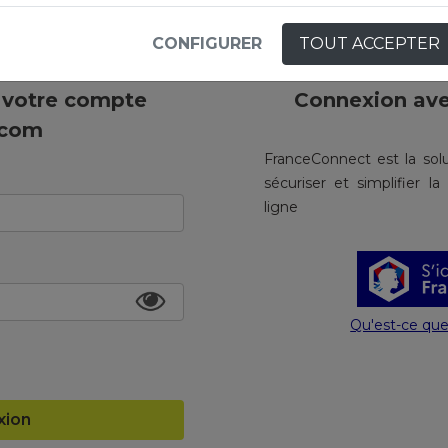
Choisissez votre mode de connexion
CONFIGURER
TOUT ACCEPTER
 votre compte
Connexion av
.com
FranceConnect est la solu
sécuriser et simplifier l
ligne
Qu'est-ce qu
xion