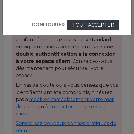
d’usurpation d’identité
visant les clients
sur les sites internet en France et à
l'international, nous vous invitons à faire
CONFIGURER
TOUT ACCEPTER
preuve de la plus
grande prudence
.
Pour renforcer votre sécurité et
conformément aux nouveaux standards
en vigueur, nous avons mis en place
une
double authentification à la connexion
à votre espace client
. Connectez-vous
dès maintenant pour sécuriser votre
espace.
En cas de doute ou si vous pensez que vos
identifiants ont été compromis, n’hésitez
pas à
modifier immédiatement votre mot
de passe
ou à
contacter notre service
client
.
Sensibilisez-vous aux bonnes pratiques de
sécurité