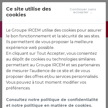
Ce site utilise des
Continuer sans
accepter →
cookies
Accueil
Actualités
Le Groupe IRCEM utilise des cookies pour assurer
Foire aux questions
Contactez-nous
le bon fonctionnement et la sécurité de ses sites.
Ils permettent de vous proposer la meilleure
expérience web possible.
En cliquant sur Tout Accepter, vous consentez
au dépôt de cookies ou technologies similaires
Bienvenue sur votre
permettant au Groupe IRCEM et ses partenaires
de mesurer l'audience de ce site et de vous
espace client
proposer des offres et/ou services personnalisés.
Vous pouvez à tout moment modifier vos
préférences.
Sécurité de l'espace client
Consultez notre politique de confidentialité
Face à la montée des
tentatives
et notre politique en matière de cookies.