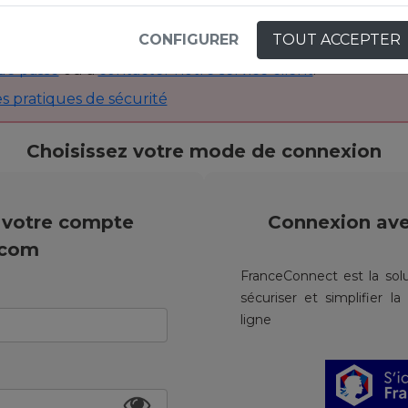
CONFIGURER
TOUT ACCEPTER
pensez que vos identifiants ont été compromis, n’hésitez
de passe
ou à
contacter notre service client
.
s pratiques de sécurité
Choisissez votre mode de connexion
 votre compte
Connexion av
.com
FranceConnect est la solu
sécuriser et simplifier l
ligne