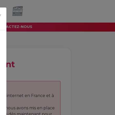
e.
r
NTACTEZ-NOUS
ient
sites internet en France et à
r, nous avons mis en place
vous dès maintenant pour