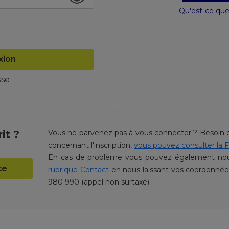
Qu'est-ce qu
xion
sse
it ?
Vous ne parvenez pas à vous connecter ? Besoin d
concernant l'inscription,
vous pouvez consulter la F
En cas de problème vous pouvez également nous
te
rubrique Contact
en nous laissant vos coordonné
980 990 (appel non surtaxé).