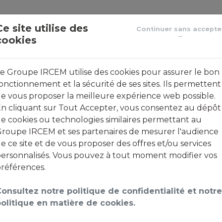
Le groupe de protection sociale des emplois de la famill
Ce site utilise des
Continuer sans accepte
→
cookies
ACTUALITÉS
FOIRE AUX QUESTIONS
CO
e Groupe IRCEM utilise des cookies pour assurer le bon
onctionnement et la sécurité de ses sites. Ils permettent
e vous proposer la meilleure expérience web possible.
n cliquant sur Tout Accepter, vous consentez au dépôt
nvenue sur votre espace cl
e cookies ou technologies similaires permettant au
roupe IRCEM et ses partenaires de mesurer l'audience
e ce site et de vous proposer des offres et/ou services
ersonnalisés. Vous pouvez à tout moment modifier vos
références.
lient
tives d’usurpation d’identité
visant les clients sur les 
onsultez notre politique de confidentialité et notre
nvitons à faire preuve de la plus
grande prudence
.
olitique en matière de cookies.
ité et conformément aux nouveaux standards en vigueu
on à la connexion à votre espace client
. Connectez-