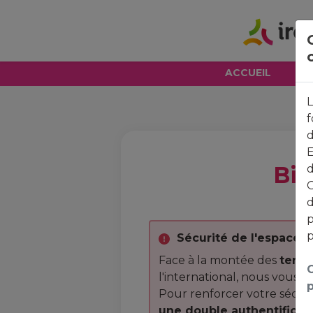
ACCUEIL
L
f
d
E
Bie
d
G
d
p
p
Sécurité de l'espace c
Face à la montée des
tenta
C
l'international, nous vous i
p
Pour renforcer votre sécur
une double authentificati