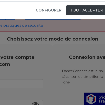
CONFIGURER
TOUT ACCEPTER
pensez que vos identifiants ont été compromis, n’hésitez
de passe
ou à
contacter notre service client
.
s pratiques de sécurité
Choisissez votre mode de connexion
 votre compte
Connexion av
.com
FranceConnect est la solu
sécuriser et simplifier l
ligne