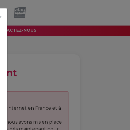
e.
r
NTACTEZ-NOUS
ient
sites internet en France et à
r, nous avons mis en place
vous dès maintenant pour