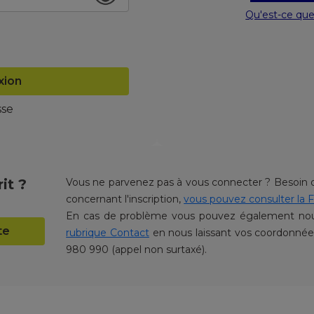
Qu'est-ce qu
xion
sse
it ?
Vous ne parvenez pas à vous connecter ? Besoin d
concernant l'inscription,
vous pouvez consulter la F
En cas de problème vous pouvez également nous
te
rubrique Contact
en nous laissant vos coordonné
980 990 (appel non surtaxé).