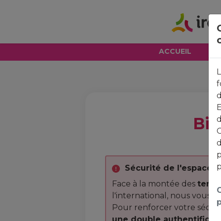
ACCUEIL
L
f
d
E
Bie
d
G
d
p
p
Sécurité de l'espace c
Face à la montée des
tenta
C
l'international, nous vous i
p
Pour renforcer votre sécur
une double authentificati