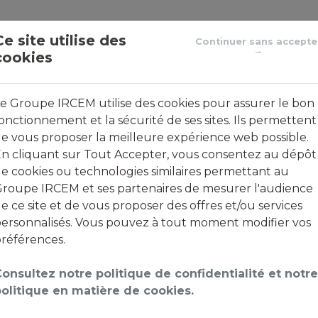
Le groupe de protection sociale des emplois de la famill
Ce site utilise des
Continuer sans accepte
→
cookies
ACTUALITÉS
FOIRE AUX QUESTIONS
CO
e Groupe IRCEM utilise des cookies pour assurer le bon
onctionnement et la sécurité de ses sites. Ils permettent
e vous proposer la meilleure expérience web possible.
n cliquant sur Tout Accepter, vous consentez au dépôt
nvenue sur votre espace cl
e cookies ou technologies similaires permettant au
roupe IRCEM et ses partenaires de mesurer l'audience
e ce site et de vous proposer des offres et/ou services
ersonnalisés. Vous pouvez à tout moment modifier vos
références.
lient
tives d’usurpation d’identité
visant les clients sur les 
onsultez notre politique de confidentialité et notre
nvitons à faire preuve de la plus
grande prudence
.
olitique en matière de cookies.
ité et conformément aux nouveaux standards en vigueu
on à la connexion à votre espace client
. Connectez-