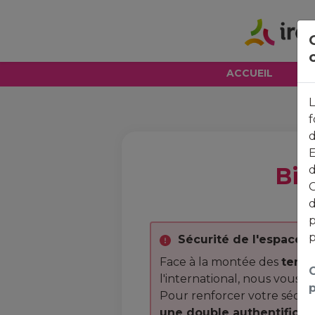
ACCUEIL
L
f
d
E
Bie
d
G
d
p
p
Sécurité de l'espace c
Face à la montée des
tenta
C
l'international, nous vous i
p
Pour renforcer votre sécur
une double authentificati