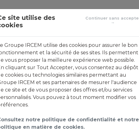
Le groupe de protection sociale des emplois de la famill
Ce site utilise des
Continuer sans accepte
→
cookies
ACTUALITÉS
FOIRE AUX QUESTIONS
CO
e Groupe IRCEM utilise des cookies pour assurer le bon
onctionnement et la sécurité de ses sites. Ils permettent
e vous proposer la meilleure expérience web possible.
n cliquant sur Tout Accepter, vous consentez au dépôt
nvenue sur votre espace cl
e cookies ou technologies similaires permettant au
roupe IRCEM et ses partenaires de mesurer l'audience
e ce site et de vous proposer des offres et/ou services
ersonnalisés. Vous pouvez à tout moment modifier vos
références.
lient
tives d’usurpation d’identité
visant les clients sur les 
onsultez notre politique de confidentialité et notre
nvitons à faire preuve de la plus
grande prudence
.
olitique en matière de cookies.
ité et conformément aux nouveaux standards en vigueu
on à la connexion à votre espace client
. Connectez-