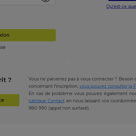
Qu'est-ce qu
xion
sse
it ?
Vous ne parvenez pas à vous connecter ? Besoin d
concernant l'inscription,
vous pouvez consulter la F
En cas de problème vous pouvez également nous
te
rubrique Contact
en nous laissant vos coordonné
980 990 (appel non surtaxé).