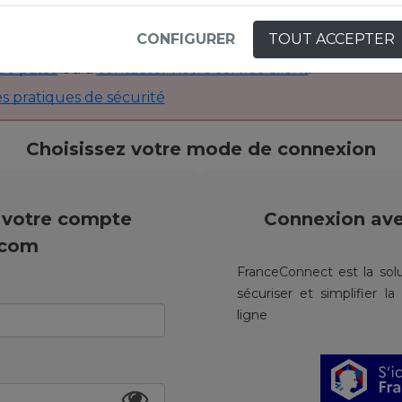
CONFIGURER
TOUT ACCEPTER
pensez que vos identifiants ont été compromis, n’hésitez
de passe
ou à
contacter notre service client
.
s pratiques de sécurité
Choisissez votre mode de connexion
 votre compte
Connexion av
.com
FranceConnect est la solu
sécuriser et simplifier l
ligne