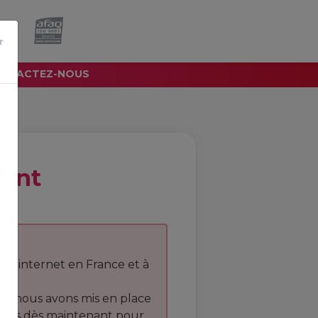
e.
r
NTACTEZ-NOUS
ient
sites internet en France et à
r, nous avons mis en place
vous dès maintenant pour